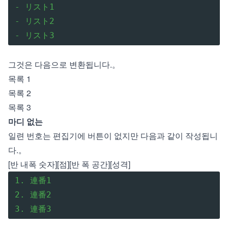
- リスト1

- リスト2

- リスト3
그것은 다음으로 변환됩니다.。
목록 1
목록 2
목록 3
마디 없는
일련 번호는 편집기에 버튼이 없지만 다음과 같이 작성됩니
다.。
[반 내폭 숫자][점][반 폭 공간][성격]
1. 連番1

2. 連番2

3. 連番3